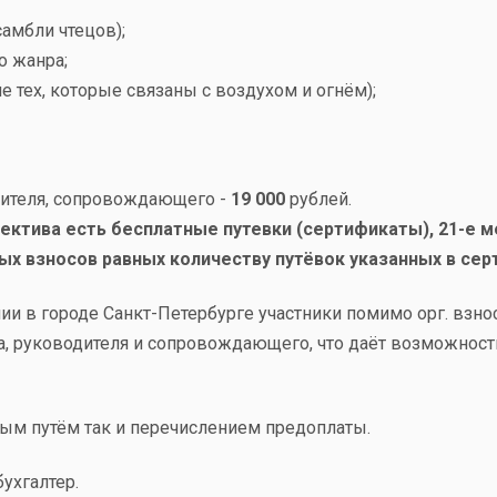
самбли чтецов);
о жанра;
 тех, которые связаны с воздухом и огнём);
одителя, сопровождающего -
19 000
рублей.
лектива есть бесплатные путевки (сертификаты), 21-е 
х взносов равных количеству путёвок указанных в сер
и в городе Санкт-Петербурге участники помимо орг. взн
ка, руководителя и сопровождающего, что даёт возможнос
ым путём так и перечислением предоплаты.
ухгалтер.