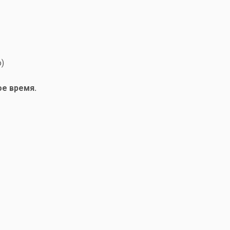
)
ое время.