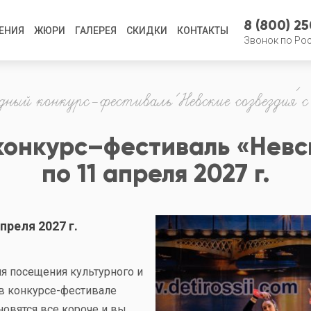
8 (800) 2
ЕНИЯ
ЖЮРИ
ГАЛЕРЕЯ
СКИДКИ
КОНТАКТЫ
Звонок по Ро
ый конкурс–фестиваль «Невские созвездия» с 
нкурс–фестиваль «Невск
по 11 апреля 2027 г.
преля 2027 г.
я посещения культурного и
 в конкурсе-фестивале
новятся все короче и вы