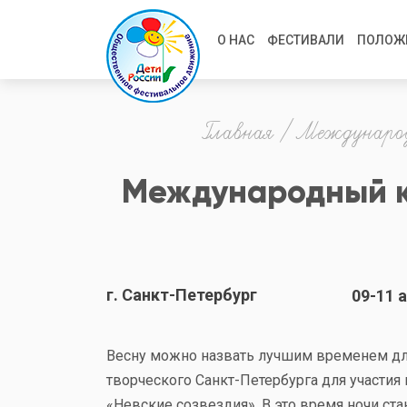
Перейти
Main
к
О НАС
ФЕСТИВАЛИ
ПОЛОЖ
основному
navigation
содержанию
Строка
Главная
Международн
навигации
Международный ко
г. Санкт-Петербург
09-11 а
Весну можно назвать лучшим временем дл
творческого Санкт-Петербурга для участия
«Невские созвездия». В это время ночи ста