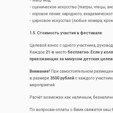
- театр мод;
- сценическое искусство (театры, чтецы, ан
- хоровое пение: народного, академическог
- цирковое искусство (любые номера, кроме
1.5. Стоимость участия в фестивале
Целевой взнос с одного участника, руков
Каждое
21-е
место
бесплатно
.
Если у кол
приезжающих за минусом детских целевы
Внимание!
При самостоятельном размещени
в размере
3500 рублей
с каждого участни
мероприятий.
Расчёт возможен как наличным, безналичн
По вопросам оплаты с Вами свяжется наш б