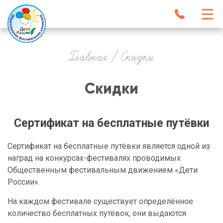
Перейти
к
основному
Заказать звонок
Main
О НАС
navigation
ФЕСТИВАЛИ
содержанию
ПОЛОЖЕНИЯ
ЖЮРИ
ФОТО
CAPTCHA
ВИДЕО
СКИДКИ
КОНТАКТЫ
Введите символы, которые показаны на картинке.
Строка
Нажимая кнопку, я даю согласие на обработку
персональных данных
Главная
Скидки
8 (800) 250 64 06
Звонок по России бесплатный
навигации
Скидки
Сертификат на бесплатные путёвки
Сертификат на бесплатные путёвки является одной из
наград на конкурсах-фестивалях проводимых
Общественным фестивальным движением «Дети
России».
На каждом фестивале существует определённое
количество бесплатных путёвок, они выдаются