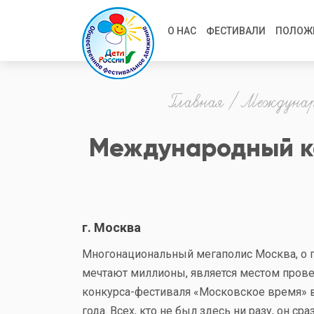
Перейти
Main
к
О НАС
ФЕСТИВАЛИ
ПОЛОЖ
основному
navigation
содержанию
Строка
Главная
Междунаро
навигации
Международный ко
г. Москва
Многонациональный мегаполис Москва, о 
мечтают миллионы, является местом пров
конкурса-фестиваля «Московское время» в 
года. Всех, кто не был здесь ни разу, он ср