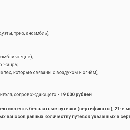
уэты, трио, ансамбль);
самбли чтецов);
о жанра;
 тех, которые связаны с воздухом и огнём);
одителя, сопровождающего -
19 000 рублей
.
лектива есть бесплатные путевки (сертификаты), 21-е 
х взносов равных количеству путёвок указанных в сер