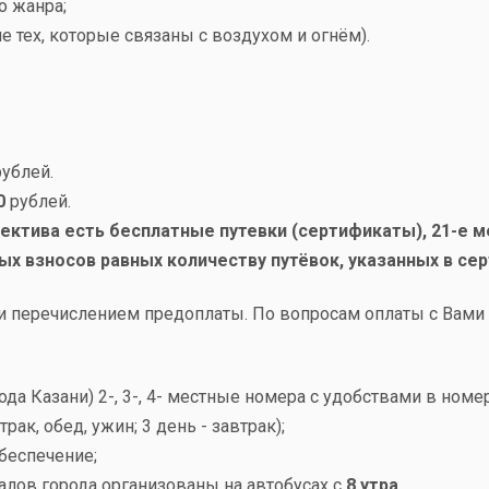
о жанра;
 тех, которые связаны с воздухом и огнём).
рублей.
0
рублей.
лектива есть бесплатные путевки (сертификаты), 21-е 
х взносов равных количеству путёвок, указанных в се
и перечислением предоплаты. По вопросам оплаты с Вами 
ода Казани) 2-, 3-, 4- местные номера с удобствами в но
трак, обед, ужин; 3 день - завтрак);
обеспечение;
залов города организованы на автобусах с
8 утра
.