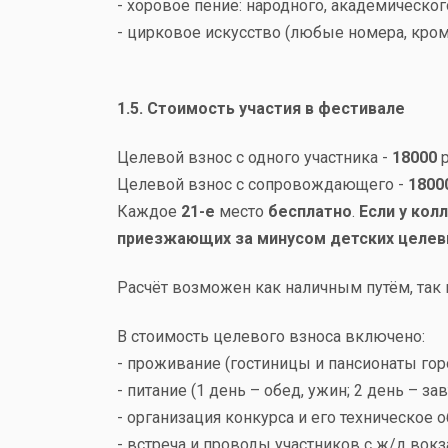
- хоровое пение: народного, академическог
- цирковое искусство (любые номера, кроме
1.5. Стоимость участия в фестивале
Целевой взнос с одного участника -
18000
Целевой взнос с сопровождающего -
1800
Каждое
21-е
место
бесплатно
.
Если у кол
приезжающих за минусом детских целевы
Расчёт возможен как наличным путём, так 
В стоимость целевого взноса включено:
- проживание (гостиницы и пансионаты гор
- питание (1 день – обед, ужин; 2 день – зав
- организация конкурса и его техническое 
- встреча и проводы участников с ж/д вок