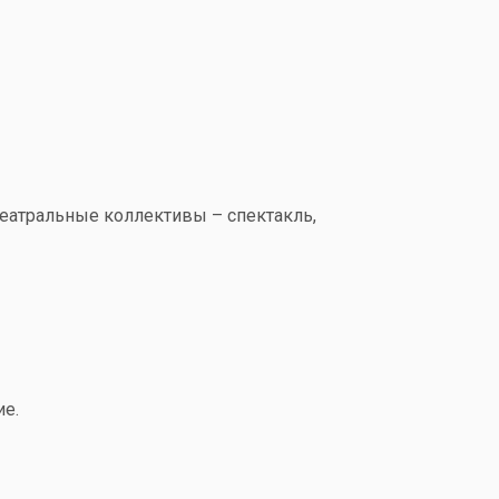
еатральные коллективы – спектакль,
ие.