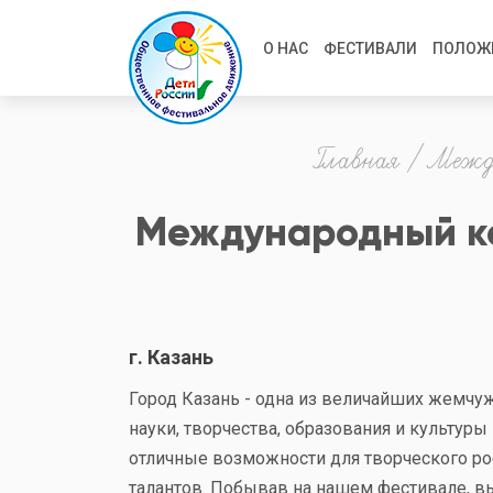
Перейти
Main
к
О НАС
ФЕСТИВАЛИ
ПОЛОЖ
основному
navigation
содержанию
Строка
Главная
Между
навигации
Международный кон
г. Казань
Город Казань - одна из величайших жемчу
науки, творчества, образования и культуры
отличные возможности для творческого рос
талантов. Побывав на нашем фестивале, в